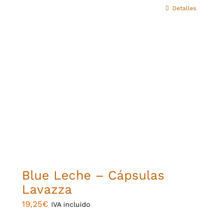
Este
Detalles
producto
tiene
múltiples
variantes.
Las
opciones
se
pueden
elegir
en
la
Blue Leche – Cápsulas
página
Lavazza
de
19,25
€
IVA incluido
producto