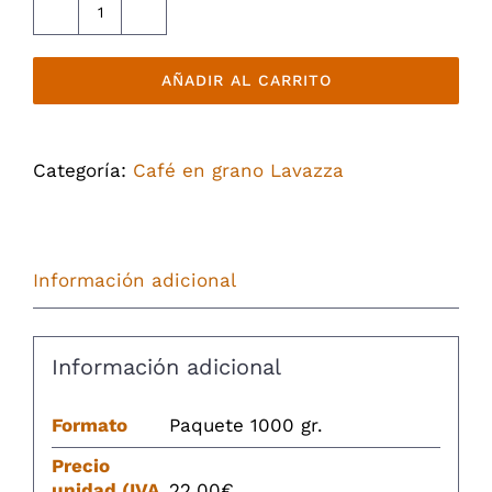
Café
grano
AÑADIR AL CARRITO
Lavazza
Crema
E
Categoría:
Café en grano Lavazza
Aroma
-
Espresso
Información adicional
Lavazza
cantidad
Información adicional
Formato
Paquete 1000 gr.
Precio
unidad (IVA
22,00€