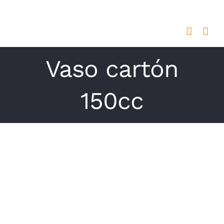
Saltar
al
contenido
Vaso cartón
150cc