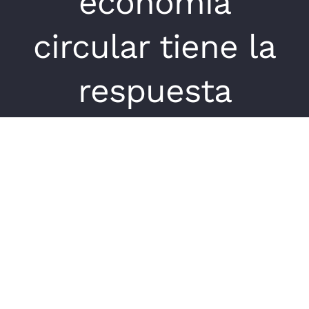
economía
circular tiene la
respuesta
Ver
imagen
más
grande