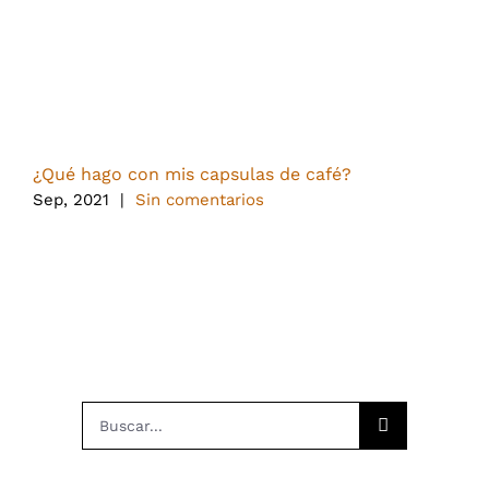
¿Qué hago con mis capsulas de café?
J
c
Sep, 2021
|
Sin comentarios
J
Buscar: