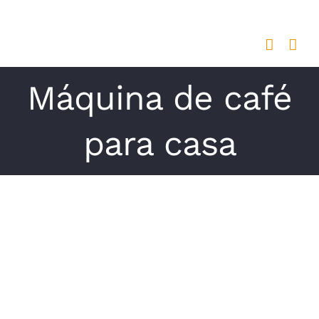
Saltar
al
contenido
Máquina de café
para casa
Ver
imagen
más