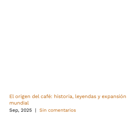
El origen del café: historia, leyendas y expansión
C
mundial
F
Sep, 2025
|
Sin comentarios